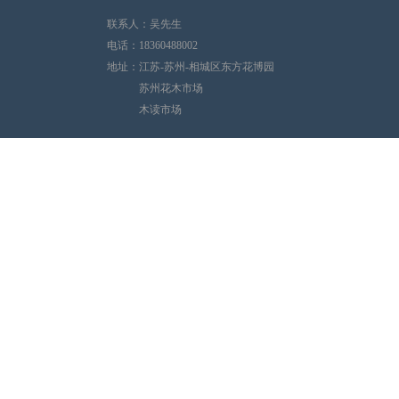
联系人：吴先生
电话：18360488002
地址：江苏-苏州-相城区东方花博园
苏州花木市场
木读市场